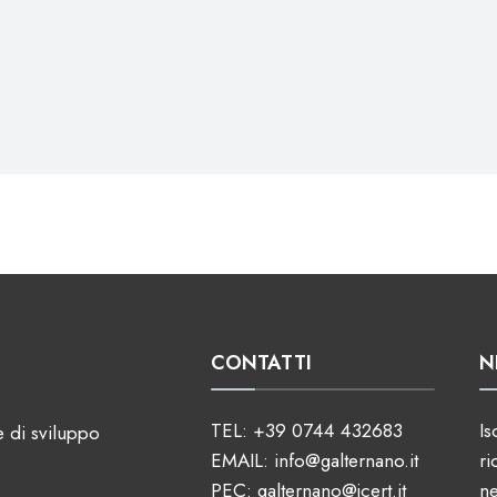
CONTATTI
N
TEL:
+39 0744 432683
Is
e di sviluppo
EMAIL:
info@galternano.it
ri
PEC:
galternano@jcert.it
n