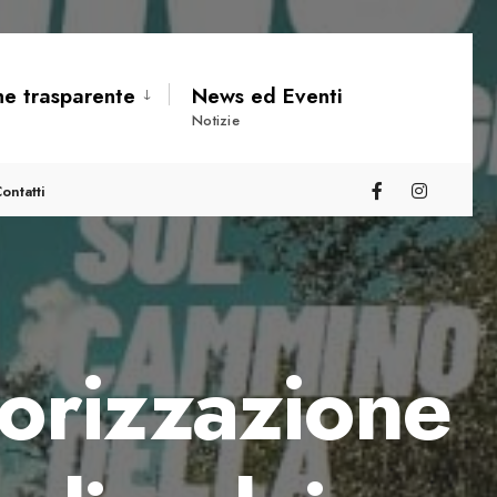
ne trasparente
News ed Eventi
Notizie
ontatti
lorizzazione