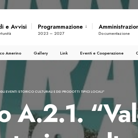
i e Avvisi
Programmazione
Amministrazio
tunità
2023 – 2027
Documentazione
pico Amerino
Gallery
Link
Eventi e Cooperazione
C
GLI EVENTI STORICO CULTURALI E DEI PRODOTTI TIPICI LOCALI”
o A.2.1. “Va