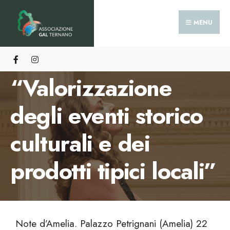
HOME
NOTIZIE E EVENTI
MENU
EVENTI BANDO A.2.1. “VALORIZZAZIONE DEGLI EVENTI STORICO
CULTURALI E DEI PRODOTTI TIPICI LOCALI”
Eventi bando A.2.1.
“Valorizzazione
degli eventi storico
culturali e dei
prodotti tipici locali”
Note d’Amelia. Palazzo Petrignani (Amelia) 22