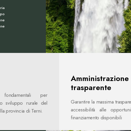
ria
ppo
one
one
Amministrazione
trasparente
i fondamentali per
Garantire la massima traspar
lo sviluppo rurale del
accessibilità alle opportun
lla provincia di Terni.
finanziamento disponibili