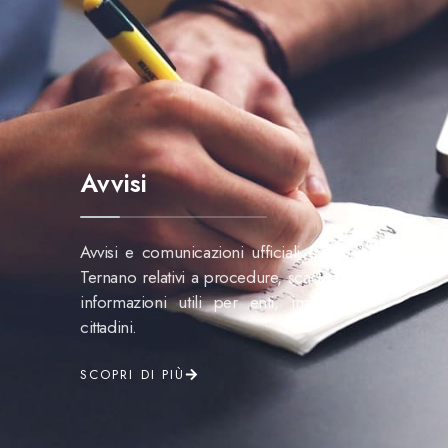
Avvisi
Avvisi e comunicazioni ufficiali del GAL
Ternano relativi a procedure, scadenze e
informazioni utili per enti, imprese e
cittadini.
SCOPRI DI PIÙ