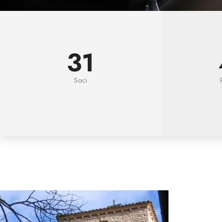
31
Soci