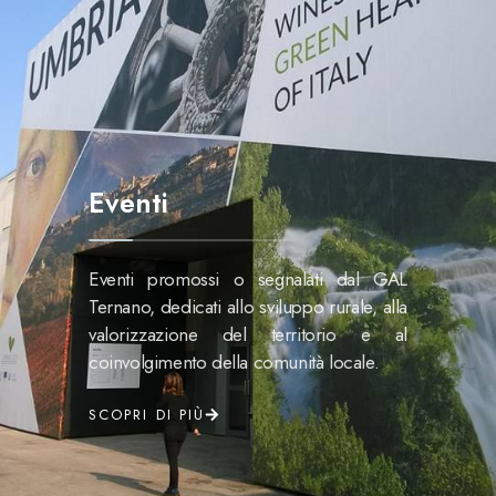
Eventi
Eventi promossi o segnalati dal GAL
Ternano, dedicati allo sviluppo rurale, alla
valorizzazione del territorio e al
coinvolgimento della comunità locale.
SCOPRI DI PIÙ