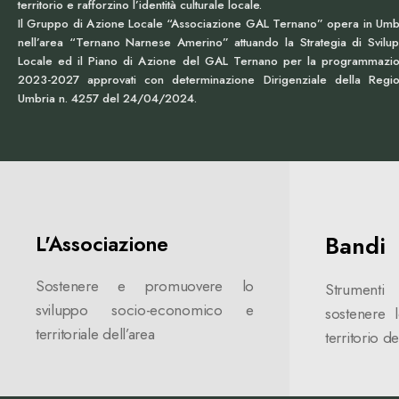
territorio e rafforzino l’identità culturale locale.
Il Gruppo di Azione Locale “Associazione GAL Ternano” opera in Umb
nell’area “Ternano Narnese Amerino” attuando la Strategia di Svilu
Locale ed il Piano di Azione del GAL Ternano per la programmazi
2023-2027 approvati con determinazione Dirigenziale della Regi
Umbria n. 4257 del 24/04/2024.
L'Associazione
Bandi
Sostenere e promuovere lo
Strument
sviluppo socio-economico e
sostenere 
territoriale dell’area
territorio de