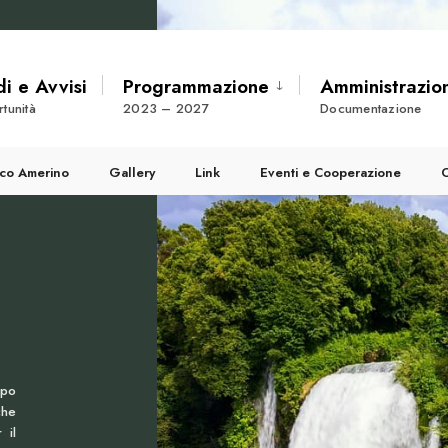
i e Avvisi
Programmazione
Amministrazio
tunità
2023 – 2027
Documentazione
pico Amerino
Gallery
Link
Eventi e Cooperazione
C
ppo
che
 il