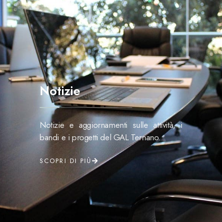
Notizie
Notizie e aggiornamenti sulle attività, i
bandi e i progetti del GAL Ternano.
SCOPRI DI PIÙ