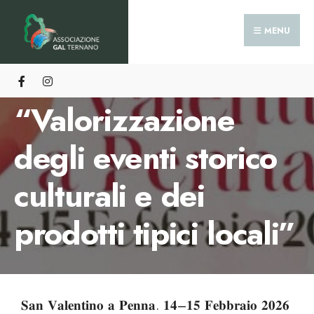
HOME
NOTIZIE E EVENTI
MENU
EVENTI BANDO A.2.1. “VALORIZZAZIONE DEGLI EVENTI STORICO
CULTURALI E DEI PRODOTTI TIPICI LOCALI”
Eventi bando A.2.1.
“Valorizzazione
degli eventi storico
culturali e dei
prodotti tipici locali”
𝐒𝐚𝐧 𝐕𝐚𝐥𝐞𝐧𝐭𝐢𝐧𝐨 𝐚 𝐏𝐞𝐧𝐧𝐚. 𝟏𝟒–𝟏𝟓 𝐅𝐞𝐛𝐛𝐫𝐚𝐢𝐨 𝟐𝟎𝟐𝟔