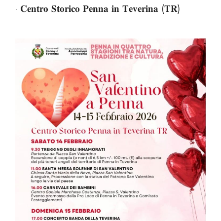
· 𝐂𝐞𝐧𝐭𝐫𝐨 𝐒𝐭𝐨𝐫𝐢𝐜𝐨 𝐏𝐞𝐧𝐧𝐚 𝐢𝐧 𝐓𝐞𝐯𝐞𝐫𝐢𝐧𝐚 (𝐓𝐑)